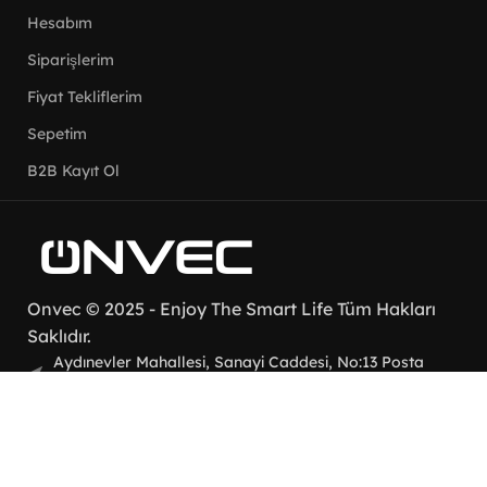
Hesabım
Siparişlerim
Fiyat Tekliflerim
Sepetim
B2B Kayıt Ol
Onvec
© 2025
- Enjoy The Smart Life Tüm Hakları
Saklıdır.
Aydınevler Mahallesi, Sanayi Caddesi, No:13 Posta
Kodu: 34854 Maltepe/İstanbul
Telefon : +90 (850) 242 79 95
Mail : info@onvec.com