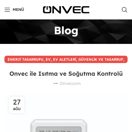
MENÜ
Blog
,
,
,
,
ENERJI TASARRUFU
EV
EV ALETLERI
GÜVENLIK VE TASARRUF
,
KONFOR
YAŞAM KALITESI
Onvec ile Isıtma ve Soğutma Kontrolü
Onveccom
27
AĞU